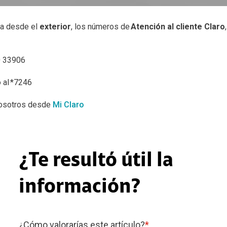
ia desde el
exterior
, los números de
Atención al cliente Claro
0 33906
 al *7246
Nosotros desde
Mi Claro
¿Te resultó útil la
información?
¿Cómo valorarías este artículo?
*