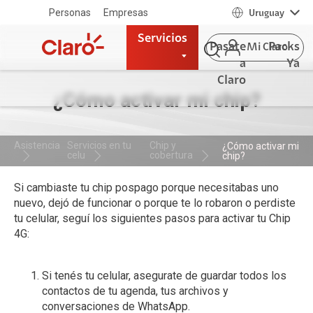
Personas
Empresas
Uruguay
Servicios
Pasate
Packs
Mi Claro
a
Ya
Claro
¿Cómo activar mi chip?
Asistencia
Servicios en tu
Chip y
¿Cómo activar mi
celu
cobertura
chip?
Si cambiaste tu chip pospago porque necesitabas uno
nuevo, dejó de funcionar o porque te lo robaron o perdiste
tu celular, seguí los siguientes pasos para activar tu Chip
4G:
Si tenés tu celular, asegurate de guardar todos los
contactos de tu agenda, tus archivos y
conversaciones de WhatsApp.