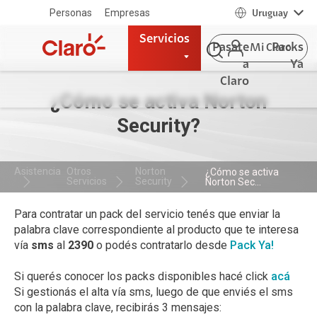
Personas
Empresas
Uruguay
Servicios
Pasate
Packs
Mi Claro
a
Ya
Claro
¿Cómo se activa Norton
Security?
Asistencia
Otros
Norton
¿Cómo se activa
Servicios
Security
Norton Sec...
Para contratar un pack del servicio tenés que enviar la
palabra clave correspondiente al producto que te interesa
vía
sms
al
2390
o podés contratarlo desde
Pack Ya!
Si querés conocer los packs disponibles hacé click
acá
Si gestionás el alta vía sms, luego de que enviés el sms
con la palabra clave, recibirás 3 mensajes: