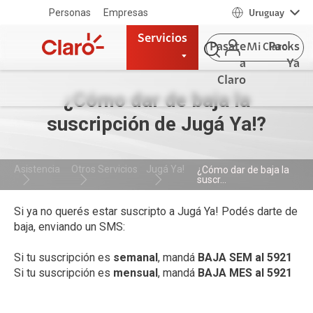
Personas
Empresas
Uruguay
Servicios
Pasate
Packs
Mi Claro
a
Ya
Claro
¿Cómo dar de baja la
suscripción de Jugá Ya!?
Asistencia
Otros Servicios
Jugá Ya!
¿Cómo dar de baja la
suscr...
Si ya no querés estar suscripto a Jugá Ya! Podés darte de
baja, enviando un SMS:
Si tu suscripción es
semanal
, mandá
BAJA SEM al 5921
Si tu suscripción es
mensual
, mandá
BAJA MES al 5921