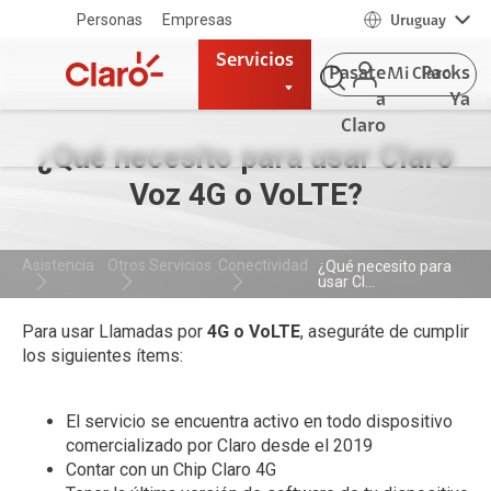
Personas
Empresas
Uruguay
Servicios
Pasate
Packs
Mi Claro
a
Ya
Claro
¿Qué necesito para usar Claro
Voz 4G o VoLTE?
Asistencia
Otros Servicios
Conectividad
¿Qué necesito para
usar Cl...
Para usar Llamadas por
4G o VoLTE
, aseguráte de cumplir
los siguientes ítems:
El servicio se encuentra activo en todo dispositivo
comercializado por Claro desde el 2019
Contar con un Chip Claro 4G