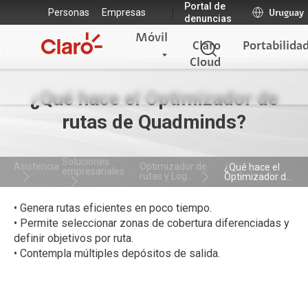
Portal de
Personas
Empresas
Uruguay
denuncias
Móvil
Claro
Portabilida
Cloud
¿Qué hace el Optimizador de
rutas de Quadminds?
Soluciones
Asistencia
Optimizador de
¿Qué hace el
empresariales
rutas y Log...
Optimizador d...
• Genera rutas eficientes en poco tiempo.
• Permite seleccionar zonas de cobertura diferenciadas y
definir objetivos por ruta.
• Contempla múltiples depósitos de salida.