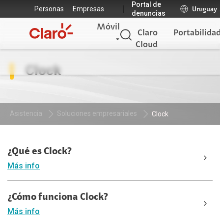
Portal de
Personas
Empresas
Uruguay
denuncias
Móvil
Claro
Portabilida
Cloud
Clock
Asistencia
Soluciones empresariales
Clock
¿Qué es Clock?
Más info
¿Cómo funciona Clock?
Más info